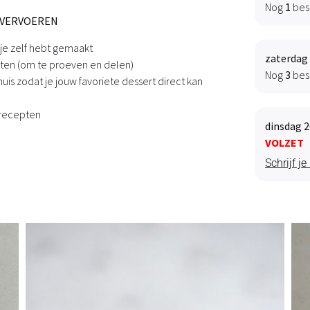
Nog
1
bes
E VERVOEREN
je zelf hebt gemaakt
zaterdag 
ten (om te proeven en delen)
Nog
3
bes
uis zodat je jouw favoriete dessert direct kan
 recepten
dinsdag 2
VOLZET
Schrijf je