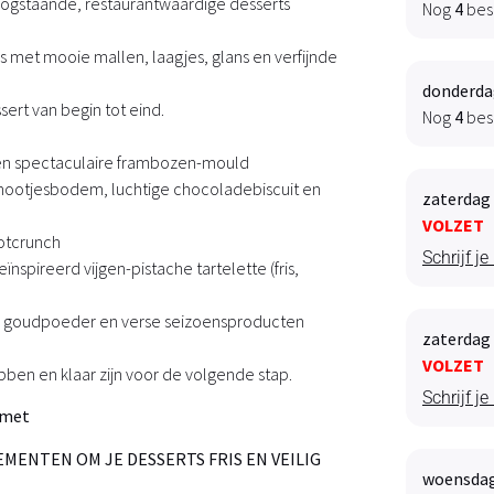
ogstaande, restaurantwaardige desserts
Nog
4
bes
 met mooie mallen, laagjes, glans en verfijnde
donderdag
ert van begin tot eind.
Nog
4
bes
een spectaculaire frambozen-mould
nootjesbodem, luchtige chocoladebiscuit en
zaterdag 
VOLZET
otcrunch
Schrijf je
spireerd vijgen-pistache tartelette (fris,
s, goudpoeder en verse seizoensproducten
zaterdag 
VOLZET
ebben en klaar zijn voor de volgende stap.
Schrijf je
et
ENTEN OM JE DESSERTS FRIS EN VEILIG
woensdag