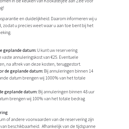
elkomen in de keuken van Kookateljee aan Zee voor
ng!
sparantie en duidelijkheid. Daarom informeren wij u
, zodat u precies weet waar u aan toe bent bij het
eking.
de geplande datum:
U kunt uw reservering
 vaste annuleringskost van €25. Eventuele
, na aftrek van deze kosten, teruggestort.
or de geplande datum:
Bij annuleringen binnen 14
ande datum brengen wij 1000% van het totale
 de geplande datum:
Bij annuleringen binnen 48 uur
tum brengen wij 100% van het totale bedrag
ring
tum of andere voorwaarden van de reservering zijn
k van beschikbaarheid. Afhankelijk van de tijdspanne