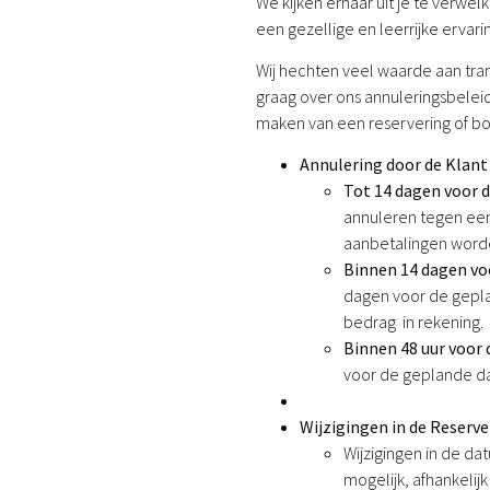
We kijken ernaar uit je te verw
een gezellige en leerrijke ervari
Wij hechten veel waarde aan tran
graag over ons annuleringsbeleid
maken van een reservering of bo
Annulering door de Klant
Tot 14 dagen voor 
annuleren tegen een
aanbetalingen worden
Binnen 14 dagen vo
dagen voor de gepl
bedrag in rekening.
Binnen 48 uur voor
voor de geplande da
Wijzigingen in de Reserve
Wijzigingen in de da
mogelijk, afhankelij