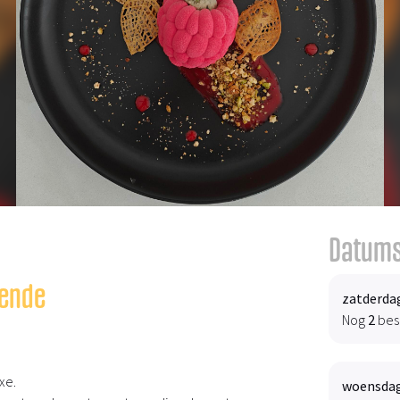
Datums
tende
zatderdag
Nog
2
bes
xe.
woensdag