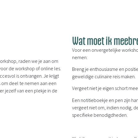
Wat moet ik meebr
Voor een onvergetelijke worksh
nemen:
workshop, raden we je aan om
 voor de workshop of online les.
Breng je enthousiasme en posit
ccesvol is ontvangen. Je krijgt
geweldige culinaire reis maken.
ans om deel te nemen aan een
Vergeet niet je eigen schort mee 
er jezelf van een plekje in de
Een notitieboekje en pen zijn han
vergeet niet om, indien nodig, 
specifieke benodigdheden.