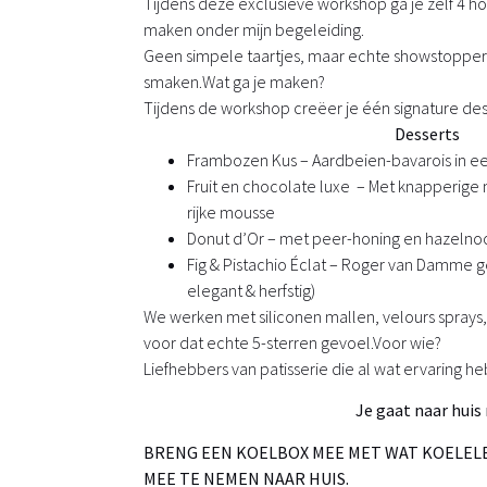
Tijdens deze exclusieve workshop ga je zelf
4 ho
maken onder mijn begeleiding.
Geen simpele taartjes, maar echte showstoppers
smaken.
Wat ga je maken?
Tijdens de workshop creëer je één signature dess
Desserts
Frambozen Kus
– Aardbeien-bavarois in 
Fruit en chocolate luxe
– Met knapperige 
rijke mousse
Donut d’Or
– met peer-honing en hazelno
Fig & Pistachio Éclat
– Roger van Damme geïn
elegant & herfstig)
We werken met siliconen mallen, velours spray
voor dat echte 5-sterren gevoel.
Voor wie?
Liefhebbers van patisserie die al wat ervaring h
Je gaat naar huis m
BRENG EEN KOELBOX MEE MET WAT KOELELEM
MEE TE NEMEN NAAR HUIS.