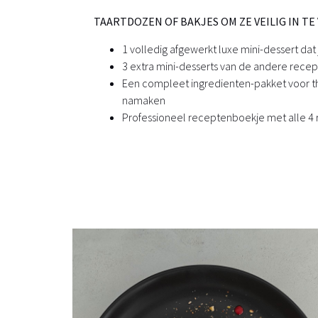
TAARTDOZEN OF BAKJES OM ZE VEILIG IN T
1 volledig afgewerkt luxe mini-dessert
dat 
3 extra mini-desserts
van de andere recep
Een compleet ingredienten-pakket
voor th
namaken
Professioneel receptenboekje met alle 4