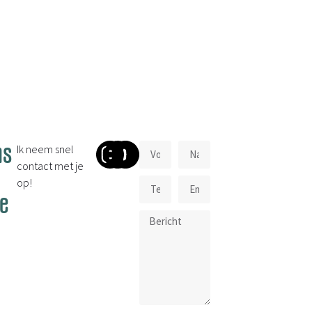
ns
Ik neem snel
contact met je
op!
je