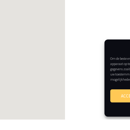
Om de beste er
apparaat op t
gegevens zoals
uw toestemmin
mogelijkhede
ACC