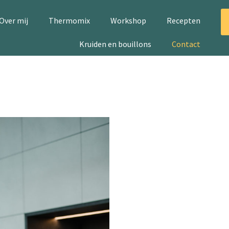
Over mij
Thermomix
Workshop
Recepten
Kruiden en bouillons
Contact