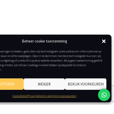
Beheer cookie toestemming
varingen te bieden, gebruiken wij technologieën zoals cookies om informatie over je
e slaan en/of te raadplegen. Door in te stemmen met deze technologieën kunnen wij
 surfgedrag of unieke ID's op deze website verwerken. Als je geen toestemming geeft of
g intrekt, kan dit een nadelige invloed hebben op bepaalde functies en
n.
EPTEREN
WEIGER
BEKIJK VOORKEUREN
Cookiebeleid
Privacybeleid en algemene voorwaarden