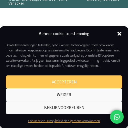
Vanacker
Beheer cookie toestemming
Om de beste ervaringen te bieden, gebruiken wij technologieën zoals cookies om
informatie over je apparaat op te slaan en/of te raadplegen. Door in te stemmen met
deze technologieën kunnen wij gegevens zoals surfgedrag of unieke ID's op deze
website verwerken. Als je geen toestemming geeft of uw toestemming intrekt, kan dit
een nadelige invloed hebben op bepaalde functies en mogelijkheden.
ACCEPTEREN
WEIGER
BEKIJK VOORKEUREN
Cookiebeleid
Privacybeleid en algemene voorwaarden