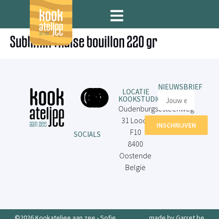
Sublimix Thaise bouillon 220 gr
NIEUWSBRIEF
LOCATIE
KOOKSTUDIO
Oudenburgsesteenweg
31 Loods
INSCHRIJVEN
F10
SOCIALS
8400
Oostende
België
©2026 Kookateljee aan zee - Sofie
made by Garret.be