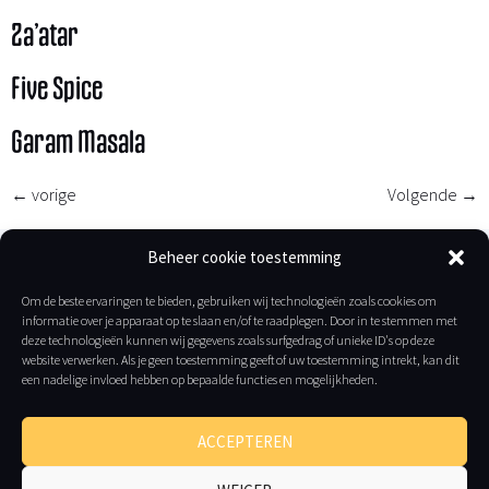
Za’atar
Five Spice
Garam Masala
←
vorige
Volgende
→
Beheer cookie toestemming
NIEUWSBRIEF
Om de beste ervaringen te bieden, gebruiken wij technologieën zoals cookies om
LOCATIE
KOOKSTUDIO
informatie over je apparaat op te slaan en/of te raadplegen. Door in te stemmen met
Oudenburgsesteenweg
deze technologieën kunnen wij gegevens zoals surfgedrag of unieke ID's op deze
website verwerken. Als je geen toestemming geeft of uw toestemming intrekt, kan dit
31 Loods
INSCHRIJVEN
een nadelige invloed hebben op bepaalde functies en mogelijkheden.
F10
SOCIALS
8400
ACCEPTEREN
Oostende
België