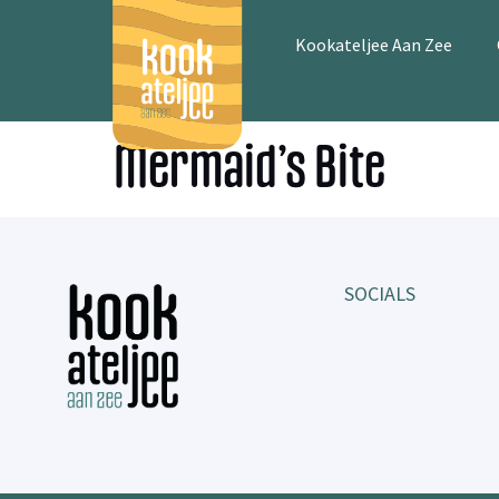
Kookateljee Aan Zee
Mermaid’s Bite
SOCIALS