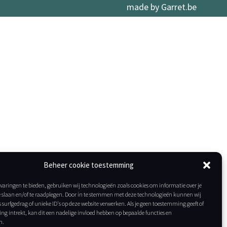
made by Garret.be
Beheer cookie toestemming
varingen te bieden, gebruiken wij technologieën zoals cookies om informatie over je
e slaan en/of te raadplegen. Door in te stemmen met deze technologieën kunnen wij
 surfgedrag of unieke ID's op deze website verwerken. Als je geen toestemming geeft of
g intrekt, kan dit een nadelige invloed hebben op bepaalde functies en
n.