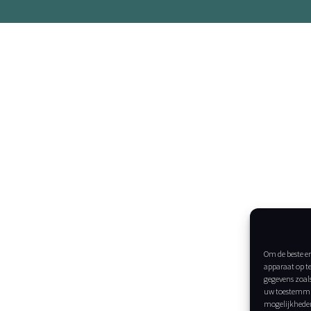
Om de beste er
apparaat op t
gegevens zoals
uw toestemmin
mogelijkhede