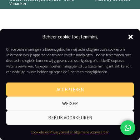
Vanacker
Beheer cookie toestemming
Om de beste ervaringen te bieden, gebruiken wij technologieën zoals cookies om
informatie over je apparaat op te slaan en/of te raadplegen. Door in te stemmen met
deze technologieën kunnen wij gegevens zoals surfgedrag of unieke ID's op deze
website verwerken. Als je geen toestemming geeft of uw toestemming intrekt, kan dit
een nadelige invloed hebben op bepaalde functies en mogelijkheden.
ACCEPTEREN
WEIGER
BEKIJK VOORKEUREN
Cookiebeleid
Privacybeleid en algemene voorwaarden