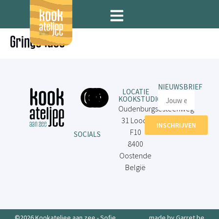
Gringo Taco
NIEUWSBRIEF
LOCATIE
KOOKSTUDIO
Oudenburgsesteenweg
31 Loods
INSCHRIJVEN
F10
SOCIALS
8400
Oostende
België
©2026 Kookateljee aan zee - Sofie
made by Garret.be